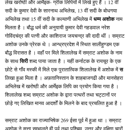
लेख खरोष्ठी और आर्मेइक- ग्रीक लिपियों में लिखे हुए हैं । 12 वीं
सदी के कुमार देवी के सारनाथ अभिलेख, 13 वीं सदी के बोधगया
धम्म अशोक
अभिलेख तथा 15 वीं सदी के कल्याणी अभिलेख में
नाम
मिलता है । बौद्ध धर्म की अनुयायी कुमार देवी गहडवाल नरेश
गोविंदचंद्र की पत्नी और काशिराज जयचन्द्र की दादी थीं । सम्राट
अशोक उनके प्रेरक थे । आन्ध्रप्रदेश में स्थित सालीहुण्डम एक
बौद्ध विरासत है । वहाँ पर मिले शिलालेख में सम्राट अशोक के नाम
सिरी
के साथ
शब्द पाया जाता है । यहीं कर्नाटक के रायचूर के एक
स
छोटे से गाँव मस्की में मिले एक पुरातात्विक शिलालेख में अशोक में
लिखा हुआ मिला है । अफ़ग़ानिस्तान के शाहबाजगढी और मानसेहरा
अभिलेख में खरोष्ठी और आर्मेइक लिपि का प्रयोग किया गया है ।
शिलालेख शब्द सम्राट अशोक के द्वारा पत्थरों तथा चट्टानों पर
छोड़े गए लिखित मानव आदर्शों के मिलने के बाद प्रचलित हुआ है ।
सम्राट अशोक का राज्याभिषेक 269 ईसा पूर्व में हुआ था । सम्राट
अशोक ने सत्ता सम्भालते ही पूर्व तथा पश्चिम, उत्तर और दक्षिण चारों