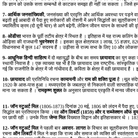
कि ज्ञान को उसके सत्ता सम्बन्धों से काटकर समझा ही नहीं जा सकता । जिसे हम ज
7- आर्थिक जनसांख्यिकी
, जनसंख्या की प्रवृत्ति और आर्थिक अवस्था पर पड़ने
बढ़ती हुई आबादी से पैदा हुए सरोकारों की रोशनी में अपने सिद्धांतों का सूत
ज्यामितीय क्रम (दो दूनी चार) से आगे बढ़ेगी, लेकिन जीवन यापन के साधनों की व
8- ओडीसा
भारत के पूर्वी तटीय क्षेत्र में स्थित है । इतिहास में यह राज्य
ओड़िसा की राजधानी
भुवनेश्वर
है । इसका कुल क्षेत्रफल 1 लाख, 55 हज़ार, 8
विधानसभा में कुल 147 सदस्य हैं । उड़ीसा से राज्य सभा के लिए 10 और लोकसभा
9- आधुनिक हिन्दी साहित्य
में दो महायुद्धों के बीच का समय
छायावाद
का युग कहा ज
स्थायी निवास है । एक व्याख्या यह भी है कि छायावाद उस राष्ट्रीय- सांस्कृति
गई कि राजनीति के क्षेत्र में जो गांधीवाद है, कविता के क्षेत्र में वही छायावाद है
10- छायावाद
की प्रतिनिधि रचना
कामायनी
और
राम की शक्ति पूजा
है ।मूल संद
1920 के आस-पास हुआ । मध्यप्रदेश के जबलपुर से निकलने वाली साप्ताहिक प
माना जा सकता है ।
रामकृष्ण शुक्ल
के अनुसार छायावाद प्रकृति में मानव जीवन का
11- जॉन स्टुअर्ट मिल
(1806-1873) दिनांक 20 मई, 1806 को लंदन में पैदा हुए, उ
सिद्धांत का प्रतिपादन किया ।वह
ऑन लिबर्टी (1859) और द सब्जेक्शन ऑफ वु
पर छायी रही । उनके पिता
जेम्स मिल
विख्यात विद्वान और इतिहासकार थे । 1834-1
12- जॉन स्टुअर्ट मिल
ने पहली बार
अवसर- लागत
के विचार का सूत्रीकरण किया 
रचना
ऑन लिबर्टी
में मिल ने कहा कि राज्य और समाज को व्यक्ति की स्वतंत्रता प