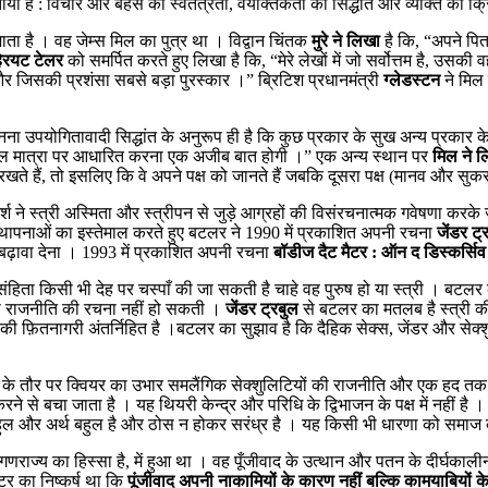
ा है : विचार और बहस की स्वतंत्रता, वैयक्तिकता का सिद्धांत और व्यक्ति की क
ता है । वह जेम्स मिल का पुत्र था । विद्वान चिंतक
मुरे ने लिखा
है कि, “अपने पि
हेरयट टेलर
को समर्पित करते हुए लिखा है कि, “मेरे लेखों में जो सर्वोत्तम है, उसक
र जिसकी प्रशंसा सबसे बड़ा पुरस्कार ।” ब्रिटिश प्रधानमंत्री
ग्लेडस्टन
ने मिल
नना उपयोगितावादी सिद्धांत के अनुरूप ही है कि कुछ प्रकार के सुख अन्य प्रकार के
 को केवल मात्रा पर आधारित करना एक अजीब बात होगी ।” एक अन्य स्थान पर
मिल ने ल
 रखते हैं, तो इसलिए कि वे अपने पक्ष को जानते हैं जबकि दूसरा पक्ष (मानव और सुकरा
्श ने स्त्री अस्मिता और स्त्रीपन से जुड़े आग्रहों की विसंरचनात्मक गवेषणा करक
 स्थापनाओं का इस्तेमाल करते हुए बटलर ने 1990 में प्रकाशित अपनी रचना
जेंडर ट
़ावा देना । 1993 में प्रकाशित अपनी रचना
बॉडीज दैट मैटर : ऑन द डिस्कर्स
ंहिता किसी भी देह पर चस्पाँ की जा सकती है चाहे वह पुरुष हो या स्त्री । बटलर 
ी राजनीति की रचना नहीं हो सकती ।
जेंडर ट्रबुल
से बटलर का मतलब है स्त्री की 
ी फ़ितनागरी अंतर्निहित है ।बटलर का सुझाव है कि दैहिक सेक्स, जेंडर और सेक
र के तौर पर क्वियर का उभार समलैंगिक सेक्शुलिटियों की राजनीति और एक हद तक 
से बचा जाता है । यह थियरी केन्द्र और परिधि के द्विभाजन के पक्ष में नहीं है ।
ित्व बहुल और अर्थ बहुल है और ठोस न होकर सरंध्र है । यह किसी भी धारणा को समाज की
्य का हिस्सा है, में हुआ था । वह पूँजीवाद के उत्थान और पतन के दीर्घकालीन कार
ीटर का निष्कर्ष था कि
पूंजीवाद अपनी नाकामियों के कारण नहीं बल्कि कामयाबियों 