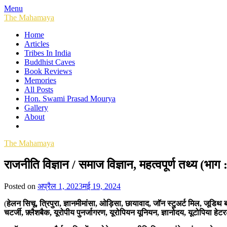
Skip
Menu
to
The Mahamaya
content
Home
Articles
Tribes In India
Buddhist Caves
Book Reviews
Memories
All Posts
Hon. Swami Prasad Mourya
Gallery
About
The Mahamaya
राजनीति विज्ञान / समाज विज्ञान, महत्वपूर्ण तथ्य (भाग 
Posted on
अप्रैल 1, 2023
मई 19, 2024
(
हेलन सिचू, त्रिपुरा, ज्ञानमीमांसा, ओड़िसा, छायावाद, जॉन स्टुअर्ट मिल, जूडिथ
चटर्जी, फ़्लैशबैक, यूरोपीय पुनर्जागरण, यूरोपियन यूनियन, ज्ञानोदय, यूटोपिया हे