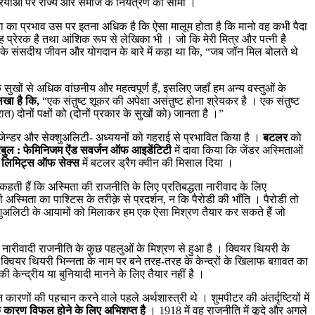
्रियाओं पर राज्य और समाज के नियंत्रण की सीमा ।
ता का प्रभाव उस पर इतना अधिक है कि ऐसा मालूम होता है कि मानो वह कभी पैदा
ी वह प्रेरक है तथा आंशिक रूप से लेखिका भी । जो कि मेरी मित्र और पत्नी है
 के संसदीय जीवन और योगदान के बारे में कहा था कि, “जब जॉन मिल बोलते थे
 सुखों से अधिक वांछनीय और महत्वपूर्ण हैं, इसलिए जहॉं हम अन्य वस्तुओं के
िखा है कि,
“एक संतुष्ट शूकर की अपेक्षा असंतुष्ट होना श्रेयकर है । एक संतुष्ट
त) दोनों पक्षों को (दोनों प्रकार के सुखों को) जानता है ।”
े जेन्डर और सेक्शुअलिटी- अध्ययनों को गहराई से प्रभावित किया है ।
बटलर
को
्रबुल : फेमिनिजम ऐंड सवर्जन ऑफ आइडेंटिटी
में दावा किया कि जेंडर अस्मिताओं
िव लिमिट्स ऑफ सेक्स
में बटलर ड्रैग क्वीन की मिसाल दिया ।
कहती हैं कि अस्मिता की राजनीति के लिए प्रतिबद्धता नारीवाद के लिए
अस्मिता का पाश्टिस के तरीक़े से प्रदर्शन, न कि पैरोडी की भाँति । पैरोडी तो
्शुअलिटी के आयामों को मिलाकर हम एक ऐसा मिश्रण तैयार कर सकते हैं जो
नारीवादी राजनीति के कुछ पहलुओं के मिश्रण से हुआ है । क्वियर थियरी के
 क्वियर थियरी भिन्नता के नाम पर बने तरह-तरह के केन्द्रों के खिलाफ बग़ावत का
 केन्द्रीय या बुनियादी मानने के लिए तैयार नहीं है ।
णों की पहचान करने वाले पहले अर्थशास्त्री थे । शुमपीटर की अंतर्दृष्टियों में
के कारण विफल होने के लिए अभिशप्त है
। 1918 में वह राजनीति में कूदे और अगले