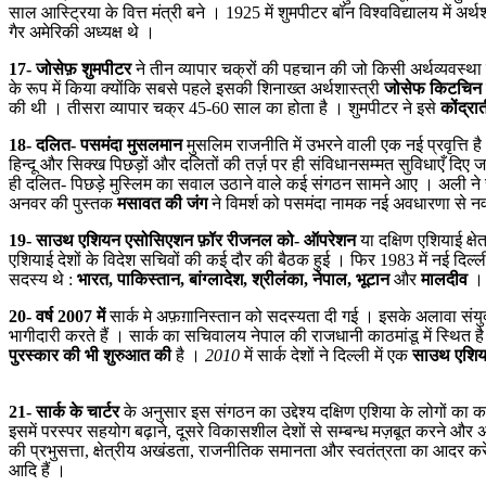
साल आस्ट्रिया के वित्त मंत्री बने । 1925 में शुमपीटर बॉन विश्वविद्यालय में अ
गैर अमेरिकी अध्यक्ष थे ।
17- जोसेफ़ शुमपीटर
ने तीन व्यापार चक्रों की पहचान की जो किसी अर्थव्यवस्थ
के रूप में किया क्योंकि सबसे पहले इसकी शिनाख्त अर्थशास्त्री
जोसेफ किटचिन
की थी । तीसरा व्यापार चक्र 45-60 साल का होता है । शुमपीटर ने इसे
कोंद्र
18- दलित- पसमंदा मुसलमान
मुसलिम राजनीति में उभरने वाली एक नई प्रवृत्ति 
हिन्दू और सिक्ख पिछड़ों और दलितों की तर्ज़ पर ही संविधानसम्मत सुविधाएँ दिए ज
ही दलित- पिछड़े मुस्लिम का सवाल उठाने वाले कई संगठन सामने आए । अली ने स
अनवर की पुस्तक
मसावत की जंग
ने विमर्श को पसमंदा नामक नई अवधारणा से नव
19- साउथ एशियन एसोसिएशन फ़ॉर रीजनल को- ऑपरेशन
या दक्षिण एशियाई क्ष
एशियाई देशों के विदेश सचिवों की कई दौर की बैठक हुई । फिर 1983 में नई दिल्ली 
सदस्य थे :
भारत, पाकिस्तान, बांग्लादेश, श्रीलंका, नेपाल, भूटान
और
मालदीव
। 
20- वर्ष 2007 में
सार्क मे अफ़ग़ानिस्तान को सदस्यता दी गई । इसके अलावा संयुक्त
भागीदारी करते हैं । सार्क का सचिवालय नेपाल की राजधानी काठमांडू में स्थित ह
पुरस्कार की
भी
शुरुआत
की
है
।
2010
में
सार्क
देशों
ने
दिल्ली
में
एक
साउथ
एशि
21- सार्क के चार्टर
के अनुसार इस संगठन का उद्देश्य दक्षिण एशिया के लोगों का 
इसमें परस्पर सहयोग बढ़ाने, दूसरे विकासशील देशों से सम्बन्ध मज़बूत करने और अंतर्
की प्रभुसत्ता, क्षेत्रीय अखंडता, राजनीतिक समानता और स्वतंत्रता का आदर करेंगे
आदि हैं ।