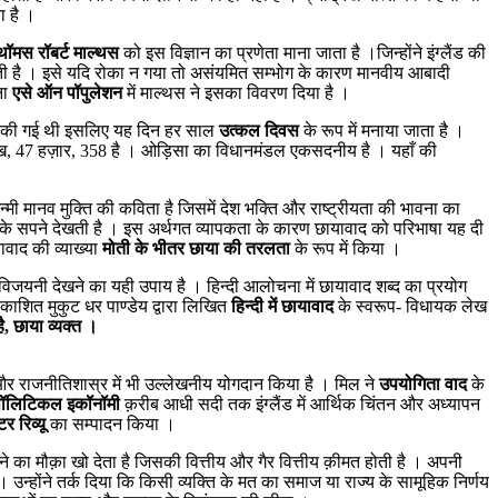
ा है ।
थॉमस रॉबर्ट माल्थस
को इस विज्ञान का प्रणेता माना जाता है ।जिन्होंने इंग्लैंड की
रहती है । इसे यदि रोका न गया तो असंयमित सम्भोग के कारण मानवीय आबादी
ना
एसे ऑन पॉपुलेशन
में माल्थस ने इसका विवरण दिया है ।
6 को की गई थी इसलिए यह दिन हर साल
उत्कल दिवस
के रूप में मनाया जाता है ।
ाख, 47 हज़ार, 358 है । ओड़िसा का विधानमंडल एकसदनीय है । यहाँ की
ी मानव मुक्ति की कविता है जिसमें देश भक्ति और राष्ट्रीयता की भावना का
ति के सपने देखती है । इस अर्थगत व्यापकता के कारण छायावाद को परिभाषा यह दी
ावाद की व्याख्या
मोती के भीतर छाया की तरलता
के रूप में किया ।
विजयनी देखने का यही उपाय है । हिन्दी आलोचना में छायावाद शब्द का प्रयोग
रकाशित मुकुट धर पाण्डेय द्वारा लिखित
हिन्दी में छायावाद
के स्वरूप- विधायक लेख
है, छाया व्यक्त ।
्र और राजनीतिशास्र में भी उल्लेखनीय योगदान किया है । मिल ने
उपयोगिता वाद
के
पॉलिटिकल इकॉनॉमी
क़रीब आधी सदी तक इंग्लैंड में आर्थिक चिंतन और अध्यापन
्टर रिव्यू
का सम्पादन किया ।
ा मौक़ा खो देता है जिसकी वित्तीय और गैर वित्तीय क़ीमत होती है । अपनी
 उन्होंने तर्क दिया कि किसी व्यक्ति के मत का समाज या राज्य के सामूहिक निर्णय