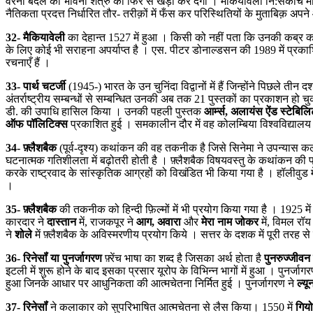
वरना बदले की भावना शत्रु को फिर से खड़ा कर देगी । मैकियावेली नि:संकोच मानत
नैतिकता प्रदत्त निर्धारित तौर- तरीक़ों में फँस कर परिस्थितियों के मुताबिक़
32- मैकियावेली
का देहान्त 1527 में हुआ । किसी को नहीं पता कि उनकी कब्र कहॉं 
के लिए कोई भी सराहना अपर्याप्त है । एस. पीटर डोनाल्डसन की 1989 में प्रक
रचनाएँ हैं ।
33- पार्थ चटर्जी
(1945-) भारत के उन चुनिंदा विद्वानों में हैं जिन्होंने पिछले त
अंतर्राष्ट्रीय सम्बन्धों से सम्बन्धित उनकी अब तक 21 पुस्तकों का प्रकाशन हो चुक
डी. की उपाधि हासिल किया । उनकी पहली पुस्तक
आर्म्स, अलायंस ऐंड स्टेबि
ऑफ पॉलिटिक्स
प्रकाशित हुई । समकालीन दौर में वह कोलम्बिया विश्वविद्यालय न्यूय
34- फ़्लैशबैक
(पूर्व-दृश्य) कथांकन की वह तकनीक है जिसे सिनेमा ने उपन्यास कल
घटनात्मक गतिशीलता में बढ़ोतरी होती है । फ़्लैशबैक विषयवस्तु के कथांकन की 
करके राष्ट्रवाद के सांस्कृतिक आग्रहों को विखंडित भी किया गया है । हॉलीवु
।
35- फ़्लैशबैक
की तकनीक को हिन्दी फ़िल्मों में भी प्रयोग किया गया है । 1925 मे
कारदार ने
दास्तान
में, राजकपूर ने
आग, अवारा
और
मेरा नाम जोकर
में, विमल रॉय
ने
शोले
में फ़्लैशबैक के अविस्मरणीय प्रयोग किये । सत्तर के दशक में पूरी तरह स
36- रिनेसॉं या पुनर्जागरण
फ़्रेंच भाषा का शब्द है जिसका अर्थ होता है
पुनरुज्जीवन 
इटली में शुरू होने के बाद इसका प्रसार यूरोप के विभिन्न भागों में हुआ । पुनर्जा
हुआ जिनके आधार पर आधुनिकता की आत्मचेतना निर्मित हुई । पुनर्जागरण ने
ल्यू
37- रिनेसॉं
ने कलाकार को सुपरिभाषित आत्मचेतना से लैस किया। 1550 में
गियो