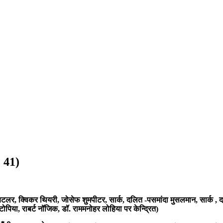
: 41)
 बटलर, क्विकर थियरी, जोसेफ शुमपीटर, सार्क, दलित -पसमांदा मुसलमान, सार्क , दादा
टरटोपिया, राबर्ट नॉजिक, डॉ. राममनोहर लोहिया पर केन्द्रित)