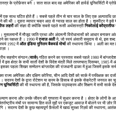
र्थशास्त्र के प्रोफ़ेसर बने । सात साल बाद वह अमेरिका की हार्वर्ड यूनिवर्सिटी म
ा में एक साथ घटित होते हैं । सबसे पहले तीन से चार साल के लिए एक अल्पावधि 
ने की थी । दूसरा व्यापार चक्र आठ से ग्यारह साल का होता है । शुमपीटर ने इसे
ातीफ लहरों
की संज्ञा दी क्योंकि सबसे पहले रूसी अर्थशास्त्री
निकोलाई कोंद्रातीफ
है । मुसलमानों में मौजूद जाति प्रथा और अंदरूनी विरोधाभासों को आधार बनाकर आं
ाने का पक्षधर है । 1990 में
एजाज़ अली
ने, जो स्वयं अंसारी समुदाय से थे, इस श
्वयं 1992 में
ऑल इंडिया मुस्लिम बैकवर्ड मोर्चा
की स्थापना किया । अली का मत है
ाज़ा ।
ेत्रीय सहयोग संगठन (
सार्क)
गठित करने का प्रस्ताव सबसे पहले 1980 में बांग्लादे
में इस क्षेत्र के सभी सातों देशों के विदेश मंत्री मिले तत्पश्चात् दिसम्बर, 1985
इसका पहला शिखर सम्मेलन बांग्लादेश की राजधानी ढाका में हुआ जिसमें इसके सभी स
 राज्य अमेरिका और दक्षिण कोरिया, चीन आदि देशों को सार्क में पर्यवेक्षक का दर्जा
ै । सदस्य देशों के द्वारा रोटेशन या क्रम के हिसाब से इसके सेक्रेटरी जनरल का च
यन
यूनिवर्सिटी
की भी स्थापना की है, जिसके पाठ्यक्रम और शिक्षण में सभी सार्क देशो
कल्याण करना और उनके जीवन की गुणवत्ता में सुधार करना है । क्षेत्र के लोगों क
राष्ट्रीय मंचों पर सामान्य हित वाले मुद्दों पर एकजुट आवाज़ में बोलने पर भी ज़ोर 
 । सदस्य देशों के कुछ महत्वपूर्ण फ़ैसलों में खाद्य सुरक्षा रिज़र्व की स्थापना, 