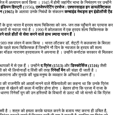
ें अध्यापन कार्य किया । 1945 में होमी जहांगीर भाभा के निमंत्रण पर उन्होंने
इंडियन हिस्ट्री (
1956
), एक्जेस्परेटिंग एस्सेज : एक्सरसाइज़ इन डायलेक्टिकल
इन (1965)
के अलावा उनके निबंधों के संकलन
कम्बाइंड मेथड्स इन इंडोलॉजी ऐंड
ों के द्वारा भारत में ह्रदय शल्य चिकित्सा को जन- जन तक पहुँचाने का प्रयास कर
कारों से नवाज़ा गया है । 1990 में कोलकाता में एक ह्रदय शल्य चिकित्सक के
रने वाले होंठों से सेवा करने वाले हाथ ज़्यादा पावन हैं ।
83-1989 तक लंदन में काम किया । भारत लौटकर डॉ. शेट्टी ने कलकत्ता के बिरला
 के पहले शल्य चिकित्सक हैं जिन्होंने नौ दिन के नवजात के ह्रदय की शल्य
 का मॉडल नारायण ह्रदयालय ने अपनाया है । उन्होंने कर्नाटक सरकार से मिलकर
ों में से एक हैं । उन्होंने
द प्रिंस (1513)
और
डिस्कोर्सिज (1516)
जैसी
ली को भी लियोनार्डो द विंसी की तरह
रिनेसॉं मैन
की संज्ञा दी जाती है ।
ाना और मुनाफ़े की भूख मनुष्य के व्यवहार के अनिवार्य लक्षण हैं ।
बोर्जिया की राजनीति को आदर्श मानने वाले मैकियावेली का कहना था कि उनके प्रिंस
्ञा से खेलने की कला में माहिर होना होगा । बेहतर होगा कि प्रजा में राजा के
रणा रिनेसॉं युग की उन हस्तियों के विचारों से उलट थी जो मानते थे कि प्रिंस
 लाज़मी है । शत्रु को हमला करके घायल करने के बजाय नष्ट करना ही उचित है,