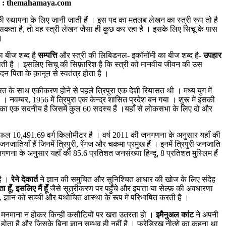
bsite : themahamaya.com
ी स्थापना के लिए जानी जाती हैं । इस पद का मतलब लेखन का स्त्री रूप तो है
कता है, तो वह स्त्री लेखन जैसा ही कुछ कर रहा है । इसके लिए सिचू के पास
।
ा बीज शब्द है
सम्पत्ति
और स्त्री की लिबिडनल- इकॉनॉमी का बीज शब्द है-
उपहार
 हो जाती है । इसलिए सिचू की सिफ़ारिश है कि स्त्री को मानवीय जीवन की उस
 पिता के क़ानून से स्वतंत्र होता है ।
रत के साथ एकीकरण होने से पहले त्रिपुरा एक देशी रियासत थी । मध्य युग में
नवम्बर, 1956 में त्रिपुरा एक केन्द्र शासित प्रदेश बन गया । शुरू में इसकी
यिका एक सदनीय है जिसमें कुल 60 सदस्य हैं ।यहाँ से लोकसभा के लिए दो और
षेत्रफल 10,491.69 वर्ग किलोमीटर है । वर्ष 2011 की जनगणना के अनुसार यहाँ की
 जनजातियाँ हैं जिनमें त्रिपुरी, रेंगज और चकमा प्रमुख हैं । इनमें त्रिपुरी जनजाति
ा के अनुसार यहाँ की 85.6 प्रतिशत जनसंख्या हिन्दू, 8 प्रतिशत मुस्लिम हैं
है ।
रेने देकार्त
ने ज्ञान की समुचित और सुनिश्चित आधार की खोज के लिए संदेह
ता हूँ, इसलिए मैं हूँ
जैसे सूत्रीकरण पर पहुँचे और इयत्ता या सेल्फ़ की अवधारणा
ंसा, ज्ञान को सच्ची और यथोचित आस्था के रूप में परिभाषित करती है ।
ह मनमाना न होकर किन्हीं कसौटियों पर खरा उतरता हो ।
इमैनुअल कांट
ने अपनी
भी होता है और जिसके बिना ज्ञान सम्भव ही नहीं है । फ्रेड्रिख नीत्शे का कहना था