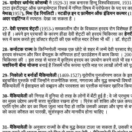
26- दामोदर धर्मानंद कोसम्बी
ने 1929-31 तक बनारस हिन्दू विश्वविद्यालय, 1931-
टाटा इंस्टीट्यूट ऑफ फ़ण्डामेण्टल रिसर्च में गणित विषय में प्रोफ़ेसर के पद पर 
मेथड(
1957
), मिथ ऐंड रियलिटी : स्टडीज़ इन द फ़ार्मेशन ऑफ इंडियन कल्चर (
1
अदर राइटिंग्ज
में स्पष्टतः देखा जा सकता है ।
27- देवी प्रसाद शेट्टी
(1953-) समकालीन दौर के विख्यात ह्रदय रोग विशेषज्ञ हैं
रहे हैं ।अपने इन प्रयासों के कारण हीडा देवी शेट्टी को ह्रदय चिकित्सा का
हेनरी
रूप में काम करते हुए डॉक्टर शेट्टी की एक मरीज़ मदर टेरेसा भी थीं । डॉ. शेट्
28- कर्नाटक राज्य
के किन्निगोली नामक एक छोटे से शहर में जन्में देवी प्रसा
ह्रदय संस्थान और फिर बेंगलूरू के मणिपाल हार्ट फ़ाउंडेशन में काम किया । 2001
चिकित्सा की । इस तरह से भारत में कृत्रिम ह्रदय का उपयोग करने वाले भी वह पह
यशस्विनी बीमा योजना
बनाई है जिसमें पॉंच रूपया प्रति माह पर लाखों लोगों को प
29- निकोलो द बर्नार्डो मैकियावेली
(1469-1527) यूरोपीय पुनर्जागरण काल के इताल
बहुचर्चित पुस्तकें रचीं जिन्होंने राजनीतिक सत्ता, गणराज्य और युद्ध सम्बन्धी व
मैकियावेली ने ईसाइयत को दब्बूपन और परवशता का प्रतीक मानकर ख़ारिज किया । मै
30- मैकियावेली
की निगाह में दुनिया दो तरह के लोगों में बँटी हुई है : वे जो प्
का मुख्य उद्देश्य अपनी सत्ता सुरक्षित रखना होगा । प्रिंस को शक्ति और छल कपट 
प्रति प्रेम और डर का मिला जुला भाव पैदा हो ताकि उसकी अवज्ञा और घृणा से बच
को कला कौशल का पारखी, सुसंस्कृत और मानवीय होना चाहिए ।
31- मैकियावेली
के अनुसार राज्यों के बीच युद्ध केवल टाला जा सकता है, उसकी 