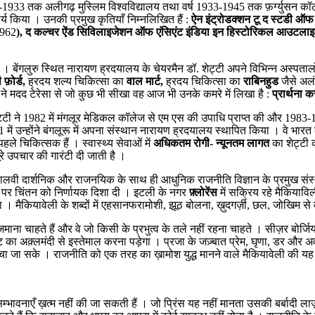
1933 तक अलीगढ़ मुस्लिम विश्वविद्यालय तथा वर्ष 1933-1945 तक फ़र्ग्युसन कॉलेज म
कार्य किया । उनकी प्रमुख कृतियाँ निम्नलिखित हैं :
ऐन इंट्रोडक्शन टू द स्टडी ऑफ 
962
), द कल्चर ऐंड सिविलाइजेशन ऑफ एंसिएंट इंडिया इन हिस्टोरिकल आउटला
 । बेंगलुरु स्थित नारायण ह्रदयालय के चेयरमैन डॉ. शेट्टी अपने विभिन्न अस्पताल
 फ़ोर्ड,
ह्रदय शल्य चिकित्सा का
वाल मार्ट,
ह्रदय चिकित्सा का
राबिनहुड
जैसे अलं
टी ने मदद टेरेसा से जो कुछ भी सीखा वह आज भी उनके कमरे में लिखा है :
प्रार्थना क
द शेट्टी ने 1982 में मंगलूर मेडिकल कॉलेज से एम एस की उपाधि प्राप्त की और 19
 में उन्होंने बंगलूरू में अपना संस्थान नारायण ह्रदयालय स्थापित किया । वे भारत
ले चिकित्सक हैं । स्वास्थ्य सेवाओं में
अधिकतम रोगी- न्यूनतम लागत
का शेट्टी
ूरे उपचार की गारंटी दी जाती है ।
वी दार्शनिक और राजनयिक के साथ ही आधुनिक राजनीति विज्ञान के प्रमुख संस्थापक
िषयों पर चिंतन को निर्णायक दिशा दी । इटली के नगर
फ़्लोरेंस
में सक्रिय रहे मैकियावि
कियावेली के शब्दों में एहसानफरामोशी, झूठ बोलना, ख़ुदगर्ज़ी, छल, जोखिम से कतर
रभुत्व जमाना चाहते हैं और वे जो किसी के प्रभुत्व के तले नहीं रहना चाहते । सीज़र 
का अक़्लमंदी से इस्तेमाल करना पड़ेगा । प्रजा के जज़्बात प्रेम, घृणा, डर और अवज
ा जा सके । राजनीति को एक तरह का ख़ामोश युद्ध मानने वाले मैकियावेली की यह धा
सम्भावनाएँ ख़त्म नहीं की जा सकती हैं । जो प्रिंस यह नहीं मानता उसकी बर्बादी