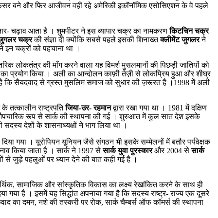
ें प्रोफ़ेसर बने और फिर आजीवन वहीं रहे अमेरिकी इकॉनॉमिक एसोसिएशन के वे पहले
उतार- चढ़ाव आता है । शुमपीटर ने इस व्यापार चक्र का नामकरण
किटचिन चक्र
जुगलर चक्र
की संज्ञा दी क्योंकि सबसे पहले इसकी शिनाख्त
क्लीमेंट जुगलर
ने
ने इन चक्रों को पहचाना था ।
तरिक लोकतंत्र की माँग करने वाला यह विमर्श मुसलमानों की पिछड़ी जातियों को
ब्द का प्रयोग किया । अली का आन्दोलन काफ़ी तेज़ी से लोकप्रिय हुआ और शीघ्र
 कि सैयदवाद से ग्रस्त मुसलिम समाज को सुधार की ज़रूरत है ।1998 में अली
श के तत्कालीन राष्ट्रपति
जिया-उर- रहमान
द्वारा रखा गया था । 1981 में दक्षिण
 में औपचारिक रूप से सार्क की स्थापना की गई । शुरुआत में कुल सात देश इसके
दस्य देशों के शासनाध्यक्षों ने भाग लिया था ।
 दिया गया । यूरोपियन यूनियन जैसे संगठन भी इसके सम्मेलनों में बतौर पर्यवेक्षक
ुनाव किया जाता है । सार्क ने 1997 से
सार्क युवा पुरस्कार
और 2004 से
सार्क
ं से जुड़े पहलुओं पर ध्यान देने की बात कही गई है ।
े आर्थिक, सामाजिक और सांस्कृतिक विकास का लक्ष्य रेखांकित करने के साथ ही
दिया गया है । इसमें यह सिद्धांत अपनाया गया है कि सदस्य राष्ट्र- राज्य एक दूसरे
आतंकवाद का दमन, नशे की तस्करी पर रोक, सार्क चैम्बर्स ऑफ कॉमर्स की स्थापना