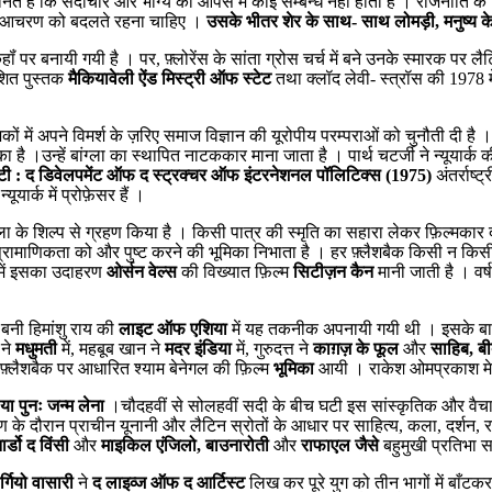
े हैं कि सदाचार और भाग्य का आपस में कोई सम्बन्ध नहीं होता है । राजनीति के न
 अपने आचरण को बदलते रहना चाहिए ।
उसके भीतर शेर के साथ- साथ लोमड़ी, मनुष्य क
पर बनायी गयी है । पर, फ़्लोरेंस के सांता ग्रोस चर्च में बने उनके स्मारक पर लैटि
ाशित पुस्तक
मैकियावेली ऐंड मिस्ट्री ऑफ स्टेट
तथा क्लॉद लेवी- स्त्रॉस की 1978 
ीन दशकों में अपने विमर्श के ज़रिए समाज विज्ञान की यूरोपीय परम्पराओं को चुनौती दी
ा है ।उन्हें बांग्ला का स्थापित नाटककार माना जाता है । पार्थ चटर्जी ने न्यूयार्क 
लिटी : द डिवेलपमेंट ऑफ द स्ट्रक्चर ऑफ इंटरनेशनल पॉलिटिक्स (1975)
अंतर्राष
ार्क में प्रोफ़ेसर हैं ।
ा के शिल्प से ग्रहण किया है । किसी पात्र की स्मृति का सहारा लेकर फ़िल्मकार दर
प्रामाणिकता को और पुष्ट करने की भूमिका निभाता है । हर फ़्लैशबैक किसी न किसी 
ड में इसका उदाहरण
ओर्सन वेल्स
की विख्यात फ़िल्म
सिटीज़न कैन
मानी जाती है । वर
ं बनी हिमांशु राय की
लाइट ऑफ एशिया
में यह तकनीक अपनायी गयी थी । इसके बा
 ने
मधुमती
में, महबूब खान ने
मदर इंडिया
में, गुरुदत्त ने
काग़ज़ के फूल
और
साहिब, ब
े फ़्लैशबैक पर आधारित श्याम बेनेगल की फ़िल्म
भूमिका
आयी । राकेश ओमप्रकाश मे
या पुनः जन्म लेना
।चौदहवीं से सोलहवीं सदी के बीच घटी इस सांस्कृतिक और वैचा
गरण के दौरान प्राचीन यूनानी और लैटिन स्रोतों के आधार पर साहित्य, कला, दर्शन, राजन
नार्डो द विंसी
और
माइकिल एंजिलो, बाउनारोती
और
राफाएल जैसे
बहुमुखी प्रतिभा 
र्गियो वासारी
ने
द लाइव्ज ऑफ द आर्टिस्ट
लिख कर पूरे युग को तीन भागों में बाँट