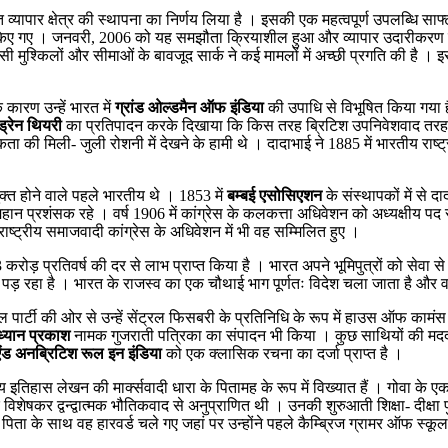
क्त व्यापार क्षेत्र की स्थापना का निर्णय लिया है । इसकी एक महत्वपूर्ण उपलब्धि साफ
 किए गए । जनवरी, 2006 को यह समझौता क्रियाशील हुआ और व्यापार उदारीकरण क
त सी मुश्किलों और सीमाओं के बावजूद सार्क ने कई मामलों में अच्छी प्रगति की है ।
कारण उन्हें भारत में
ग्रांड ओल्डमैन ऑफ इंडिया
की उपाधि से विभूषित किया गया है
ड्रेन थियरी
का प्रतिपादन करके दिखाया कि किस तरह ब्रिटिश उपनिवेशवाद तरह-त
 मिली- जुली रोशनी में देखने के हामी थे । दादाभाई ने 1885 में भारतीय राष्ट्री
ुक्त होने वाले पहले भारतीय थे । 1853 में
बम्बई एसोसिएशन
के संस्थापकों में से 
हान प्रशंसक रहे । वर्ष 1906 में कांग्रेस के कलकत्ता अधिवेशन को अध्यक्षीय पद स
रराष्ट्रीय समाजवादी कांग्रेस के अधिवेशन में भी वह सम्मिलित हुए ।
3 करोड़ प्रतिवर्ष की दर से लाभ प्राप्त किया है । भारत अपने भूमिपुत्रों को सेवा
़ रहा है । भारत के राजस्व का एक चौथाई भाग पूर्णतः विदेश चला जाता है और वह
िबरल पार्टी की ओर से उन्हें सेंट्रल फिसबरी के प्रतिनिधि के रूप में हाउस ऑफ काम
ध्यान प्रकाश
नामक गुजराती पत्रिका का संपादन भी किया । कुछ साथियों की मदद
 ऐंड अनब्रिटिश रूल इन इंडिया
को एक क्लासिक रचना का दर्जा प्राप्त है ।
िहास लेखन की मार्क्सवादी धारा के पितामह के रूप में विख्यात हैं । गोवा के एक सा
ेषकर द्वन्द्वात्मक भौतिकवाद से अनुप्राणित थी । उनकी शुरुआती शिक्षा- दीक्षा पुणे
ने पिता के साथ वह हारवर्ड चले गए जहां पर उन्होंने पहले कैम्ब्रिज ग्रामर ऑफ स्कूल 