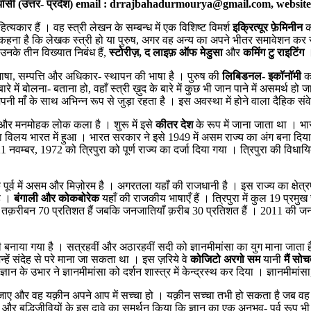
ड कालेज, झाँसी (उत्तर- प्रदेश) email : drrajbahadurmourya@gmail.com, we
ित्यकार हैं । वह स्त्री लेखन के सम्बन्ध में एक विशिष्ट विमर्श
इक्रित्यूर फ़ेमिनीन
क
हना है कि लेखक स्त्री हो या पुरुष, अगर वह अन्य का अपने भीतर समावेशन कर स
उनके तीन विख्यात निबंध हैं,
स्टोरीज़, द लाइफ़ ऑफ मेडुसा
और
कमिंग टु राइटिंग
भाषा, सम्पत्ति और अधिकार- स्थापन की भाषा है । पुरुष की
लिबिडनल- इकॉनॉमी
क
 में बोलना- बताना हो, वहाँ स्त्री ख़ुद के बारे में कुछ भी जान पाने में असमर्थ
माँ के साथ अभिन्न रूप से जुड़ा रहता है । इस अवस्था में होने वाला दैहिक संवेदन
ृति और मनमोहक लोक कला है । शुरू में इसे
कीतर देश
के रूप में जाना जाता था । भा
 विलय भारत में हुआ । भारत सरकार ने इसे 1949 में असम राज्य का अंग बना दिया । 
्बर, 1972 को त्रिपुरा को पूर्ण राज्य का दर्जा दिया गया । त्रिपुरा की विधा
सके पूर्व में असम और मिज़ोरम है । अगरतला यहाँ की राजधानी है । इस राज्य का क्
है ।
बंगाली और कोकबोरेक
यहाँ की राजकीय भाषाएँ हैं । त्रिपुरा में कुल 19 प्रमुख
क़रीबन 70 प्रतिशत हैं जबकि जनजातियाँ क़रीब 30 प्रतिशत हैं । 2011 की जनगणन
ी बनाया गया है । सत्रहवीं और अठारहवीं सदी को ज्ञानमीमांसा का युग माना जाता 
हें संदेह से परे माना जा सकता था । इस ज़रिये वे
कोजिटो अरगो सम
यानी
मैं सोच
ान के उभार ने ज्ञानमीमांसा को दर्शन शास्त्र में केन्द्रस्थ कर दिया । ज्ञानमीमा
 जाए और वह यक़ीन अपने आप में सच्चा हो । यक़ीन सच्चा तभी हो सकता है जब व
ाना और बुद्धिजीवियों के इस दावे का समर्थन किया कि ज्ञान का एक अनुभव- पूर्व रूप 