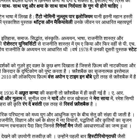
िरंतर बदलते दायरे में क़िस्मत कभी भी दगा दे सकती है, इसलिए नए प्रिंस को
े साथ- साथ पशु और क्षमा के साथ साथ निर्दयता के गुण भी होने चाहिए
।
न भाषा में लिखा है :
टैंटो नोमिनी नुल्लुम पार इलोजियम
यानी इतनी महान हस्ती
में प्रकाशित पुस्तक
थॉट्स ऑन मैकियावेली
उनके जीवन पर आधारित महत्वपूर्ण
 है । इतिहास, समाज- सिद्धांत, संस्कृति- अध्ययन, भाषा, राजनीति शास्त्र और
की
रोशेस्टर युनिवर्सिटी
से राजनीति शास्त्र में एम ए किया और फिर वहीं से पी. एच.
्ट्रीय राजनीति के अध्ययन पर आधारित थी ।वर्ष 1978 में उनकी दूसरी पुस्तक
स्टेट
्शकों को गुज़रे हुए वक़्त के कुछ क्षण दिखाता है जिससे फ़िल्म की नाटकीयता और
किरदार के दृष्टिकोण को पुष्ट करता है । फ़्लैशबैक का सृजनात्मक इस्तेमाल
्ष 2010 की लोकप्रिय फ़िल्म
वंस अपोन ए टाइम इन बोंबे
पूरी तरह से फ़्लैशबैक में है
द 1936 में
अछूत कन्या
की कहानी तो फ़्लैशबैक में ही कही गई है । ए. आर.
ीबी और गुलाम
में, सुनील दत्त ने
यादें
और राज खोसला ने
मेरा साया
में, रमेश सिप्पी
हरा की कृति
रंग दे बसंती
एक तरह से
रिवर्स फ़्लैशबैक
है ।
रिक परिघटना को मध्य युग और आधुनिक युग के बीच सेतु की संज्ञा दी जाती है ।
ीति, विज्ञान और धर्म के क्षेत्र में नए विचारों, पद्धतियों और कृतियों का सृजन
सम्पन्न रचनाकार पैदा किए जिनसे
रिनेसॉं मैन
जैसी अवधारणाओं का जन्म हुआ ।
कर देखने की उपयोगी तजवीज़ की । उन्होंने पहली बार
हिस्टीरियोग्राफी
जैसी