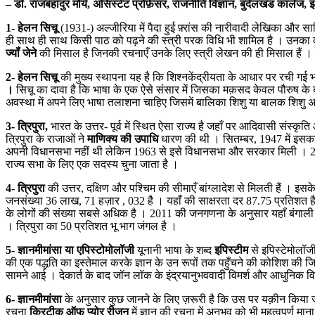
– डॉ. राजबहादुर मौर्य, असिस्टेंट प्रोफ़ेसर, राजनीति विज्ञान, बुंदेलखं
1- हेलन सिचू
(1931-) अल्जीरिया में पैदा हुई फ़्रांस की नारीवादी लेखिका और साह
ही साथ ही साथ किसी पाठ को पढ़ने की स्त्री परक विधि भी शामिल है । उनका क
ज्यॉं जेने
की मिसाल है जिनकी रचनाएँ उनके लिए स्त्री लेखन की ही मिसाल हैं । 
2- हेलन सिचू
की मुख्य स्थापना यह है कि शिश्नकेंद्रीयता के आधार पर रची गई 
।
सिचू का दावा है कि भाषा के एक ऐसे संसार में जिसका मक़सद केवल पौरुष के बारे
अवस्था में अपने लिए भाषा तलाशना चाहिए जिसमें बालिका शिशु या बालक शिशु अपनी 
3- त्रिपुरा,
भारत के उत्तर- पूर्व में स्थित ऐसा राज्य है जहाँ पर आदिवासी संस्क
त्रिपुरा के राजाओं ने
माणिक्य की उपाधि
धारण
की
थी
। सितम्बर, 1947 में इसका
अपनी विधानसभा नहीं थी लेकिन 1963 से इसे विधानसभा और सरकार मिली । 21 नवम
राज्य सभा के लिए एक सदस्य चुना जाता है ।
4- त्रिपुरा
की उत्तर, दक्षिण और पश्चिम की सीमाएँ बांग्लादेश से मिलती हैं । इ
जनसंख्या 36 लाख, 71 हज़ार , 032 है । यहाँ की साक्षरता दर 87.75 प्रतिशत 
के लोगों की संख्या सबसे अधिक है । 2011 की जनगणना के अनुसार यहाँ बंगाली त
। त्रिपुरा का 50 प्रतिशत भू भाग जंगल है ।
5- ज्ञानमीमांसा या एपिस्टोमोलॉजी
यूनानी भाषा के शब्द
इपिस्टीम
से इपिस्टेमोलॉज
की एक पद्धति का इस्तेमाल करके ज्ञान के उन रूपों तक पहुँचने की कोशिश की जिन्
सामने आई । देकार्त के बाद जॉन लॉक के इंद्रयानुभववादी विमर्श और आधुनिक विज्ञ
6- ज्ञानमीमांसा
के अनुसार कुछ जानने के लिए ज़रूरी है कि उस पर यक़ीन किया
रचना
क्रिटीक ऑफ प्योर रीजन
में ज्ञान की रचना में अनुभव को भी महत्वपूर्ण म