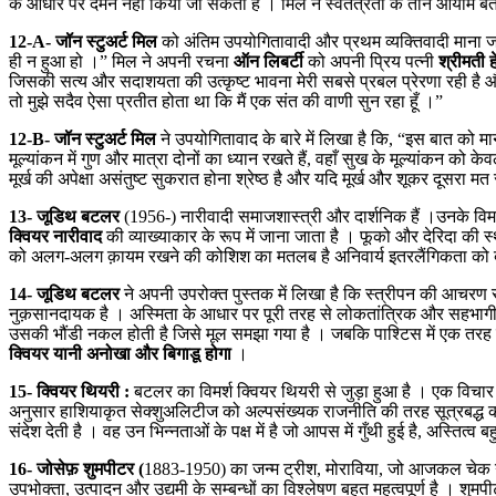
के आधार पर दमन नहीं किया जा सकता है । मिल ने स्वतंत्रता के तीन आयाम बताय
12-A- जॉन स्टुअर्ट मिल
को अंतिम उपयोगितावादी और प्रथम व्यक्तिवादी माना जा
ही न हुआ हो ।” मिल ने अपनी रचना
ऑन लिबर्टी
को अपनी प्रिय पत्नी
श्रीमती 
जिसकी सत्य और सदाशयता की उत्कृष्ट भावना मेरी सबसे प्रबल प्रेरणा रही है औ
तो मुझे सदैव ऐसा प्रतीत होता था कि मैं एक संत की वाणी सुन रहा हूँ ।”
12-B- जॉन स्टुअर्ट मिल
ने उपयोगितावाद के बारे में लिखा है कि, “इस बात को मा
मूल्यांकन में गुण और मात्रा दोनों का ध्यान रखते हैं, वहाँ सुख के मूल्यांकन
मूर्ख की अपेक्षा असंतुष्ट सुकरात होना श्रेष्ठ है और यदि मूर्ख और शूकर दूसरा मत
13- जूडिथ बटलर
(1956-) नारीवादी समाजशास्त्री और दार्शनिक हैं ।उनके विमर
क्वियर नारीवाद
की व्याख्याकार के रूप में जाना जाता है । फूको और देरिदा की
को अलग-अलग क़ायम रखने की कोशिश का मतलब है अनिवार्य इतरलैंगिकता को बढ
14- जूडिथ बटलर
ने अपनी उपरोक्त पुस्तक में लिखा है कि स्त्रीपन की आचरण स
नुक़सानदायक है । अस्मिता के आधार पर पूरी तरह से लोकतांत्रिक और सहभाग
उसकी भौंडी नकल होती है जिसे मूल समझा गया है । जबकि पाश्टिस में एक तरह क
क्वियर यानी अनोखा और बिगाडू होगा
।
15- क्वियर थियरी :
बटलर का विमर्श क्वियर थियरी से जुड़ा हुआ है । एक विचा
अनुसार हाशियाकृत सेक्शुअलिटीज को अल्पसंख्यक राजनीति की तरह सूत्रबद्ध करने 
संदेश देती है । वह उन भिन्नताओं के पक्ष में है जो आपस में गुँथी हुई है, अस्त
16- जोसेफ़ शुमपीटर (
1883-1950) का जन्म ट्रीश, मोराविया, जो आजकल चेक गणराज
उपभोक्ता, उत्पादन और उद्यमी के सम्बन्धों का विश्लेषण बहुत महत्वपूर्ण है । शुमप