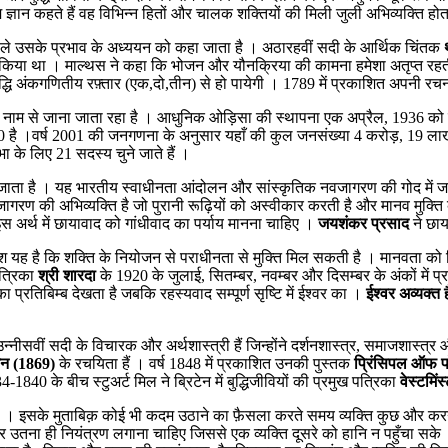
्ञान कहते हैं वह विभिन्न हितों और चालक शक्तियों की मिली जुली अभिव्यक्ति होत
 वाले उसके प्रभाव के अध्ययन को कहा जाता है । अठारहवीं सदी के आर्थिक चिंतक
्रीकरण किया था । माल्थस ने कहा कि भोजन और यौनक्रिया की कामना हमेशा अतृप्त 
ृद्धि अंकगणितीय रफ़्तार (एक,दो,तीन) से हो पायेगी । 1789 में प्रकाशित अपनी रच
 कलिंग के नाम से जाना जाता रहा है । आधुनिक ओड़िसा की स्थापना एक अप्रैल, 193
20 है ।वर्ष 2001 की जनगणना के अनुसार यहाँ की कुल जनसंख्या 4 करोड़, 19 ल
 के लिए 21 सदस्य चुने जाते हैं ।
ाता है । यह भारतीय स्वाधीनता आंदोलन और सांस्कृतिक नवजागरण की गोद में जन्म
क जागरण की अभिव्यक्ति है जो पुरानी रूढ़ियों को अस्वीकार करती है और मानव मुक्
 । इस अर्थ में छायावाद को गांधीवाद का पर्याय मानना चाहिए ।
जयशंकर प्रसाद
ने छाय
ेश यह है कि शक्ति के नियोजन से पराधीनता से मुक्ति मिल सकती है । मानवता को 
त्रिका
श्री शारदा
के 1920 के जुलाई, सितम्बर, नवम्बर और दिसम्बर के अंकों में प्
 प्रतिबिम्ब देखता है जबकि रहस्यवाद सम्पूर्ण सृष्टि में ईश्वर का ।
ईश्वर अव्यक्त 
न्नीसवीं सदी के विचारक और अर्थशास्त्री हैं जिन्होंने दर्शनशास्त्र, समाजशास्त
मन (1869)
के रचयिता हैं । वर्ष 1848 में प्रकाशित उनकी पुस्तक
प्रिंसिपल ऑफ 
840 के बीच स्टुअर्ट मिल ने ब्रिटेन में बुद्धिजीवियों की प्रमुख पत्रिका
वेस्टमिंस
। इसके मुताबिक़ कोई भी कदम उठाने का फ़ैसला करते समय व्यक्ति कुछ और करने क
र उतना ही नियंत्रण लगाना चाहिए जिससे एक व्यक्ति दूसरे को हानि न पहुँचा सके ।