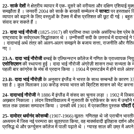
22- सार्क देशों
ने क्षेत्रीय व्यापार में एक- दूसरे को वरीयता और दक्षिण एशियाई मु
समझौता है । जनवरी 2004 को सार्क के बारहवें सम्मेलन में
साफ्टा
पर हस्ताक्षर
व्यापार को बढ़ाने के लिए वस्तुओं के टैक्स में बीस प्रतिशत की छूट दी गई । बहु
संवाद कर सकते हैं ।
23- दादा भाई नौरोजी
(1825-1917) की प्रतिभा तथा उनके असंदिग्ध देश प्रेम के 
राष्ट्रवाद के सर्वप्रथम सिद्धांतकार थे । उन्नीसवीं सदी के उत्तरार्ध में दादाभाई ने
। दादाभाई अर्थ तंत्र को अलग-अलग समझने के बजाय सत्ता, राजनीति और नैतिकता की
गए ।
23-A- दादा भाई नौरोजी
बम्बई के एल्फिन्स्टन कॉलेज में गणित के प्राध्यापक निय
एसोसिएशन
की स्थापना हुई । दादा भाई नौरोजी अंग्रेज़ी शासन तथा सभ्यता के म
पहली बार कांग्रेस के मंच से प्रदान किया । 1904 में एमस्टर्डम में होने वाले अंत
23-B- दादा भाई नौरोज़ी
के अनुसार इंग्लैंड ने भारत के साथ सम्बन्धों के कारण 3
रहा है । कुल मिलाकर 100 करोड़ रुपया भारत को ब्रिटिश शासन को भेंट करना पड
24- दादाभाई नौरोजी
ने 1886 में इंग्लैंड में संसद का चुनाव लड़ा । 1902 में ल
अख़बार निकाला । लंदन विश्वविद्यालय में गुजराती के प्रोफ़ेसर के रूप में उन्होंने
साल तक उसका सम्पादन किया । उनकी वर्ष 1901 में प्रकाशित पुस्तक
पॉवर्टी
25- दामोदर धर्मानंद कोसम्बी
(1907-1966) मूलतः गणितज्ञ थे जो प्राचीन भारतीय इत
अध्ययन में जिस नई परम्परा का सूत्रपात किया, वह मार्क्सवादी इतिहास दर्शन और विश
प्रसिद्ध थे और फ़र्ग्युसन कॉलेज में पाली पढ़ाते थे । ग्यारह साल की उम्र में अप