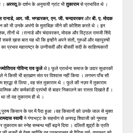
ला ।
अरस्तू
के दर्शन के अनुयायी ग्रांट भी
तुकाराम
से प्रभावित थे ।
स रानाडे, आर. जी. भण्डारकर, एन. जी. चन्दावरकर
और
बी. ए. मोदक
 जीवन को भी उनके अभंगो के मुताबिक़ जीने की कोशिश करते थे । इन
शनिक, तीनों थे ।रानाडे और चंदावरकर, मोदक और विट्ठल रामजी शिंदे
 सबसे ख़ास बात यह थी कि इन्होंने अपने संतों, गुरुओं और महापुरुषों
 का प्रभाव महाराष्ट्र के उन्नीसवीं और बीसवीं सदी के साहित्यकारों
ि
ज्योतिराव गोविन्द राव फुले
थे
।
फुले प्रार्थना समाज के उदार सुधारकों
ुले ने किसी भी ब्राह्मण संत पर विश्वास नहीं किया । लगभग पॉंच सौ
म श्रद्धा से लिया , वह संत तुकाराम थे । फुले की नज़र में तुकाराम
्यात्मिक और कर्मकांडी प्रपंचों से बाहर निकालने का रास्ता दिखाते हैं ।
 था तो वह तुकाराम ही थे ।
 पुरुष किसान के घर में पैदा हुआ ।वह किसानों को उनके जाल से मुक्त
रामदास स्वामी
ने गंगाभट्ट के सहयोग से अनपढ़ शिवाजी को गुमराह
तुकाराम का स्नेह सम्बन्ध नहीं बढ़ने दिया । दलितों शूद्रों के प्रति
 की नज़रों से देखा क्योंकि वह प्रकारान्तर से वैदिक वर्ण- व्यवस्था को