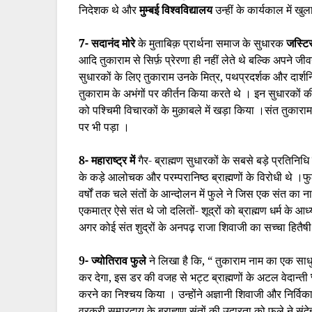
निदेशक थे और
मुम्बई विश्वविद्यालय
उन्हीं के कार्यकाल में खु
7- सदानंद मोरे
के मुताबिक़ प्रार्थना समाज के सुधारक
जस्टि
आदि तुकाराम से सिर्फ़ प्रेरणा ही नहीं लेते थे बल्कि अपने
सुधारकों के लिए तुकाराम उनके मित्र, पथप्रदर्शक और दार्
तुकाराम के अभंगों पर कीर्तन किया करते थे । इन सुधारकों की
को पश्चिमी विचारकों के मुक़ाबले में खड़ा किया ।संत तुकाराम
पर भी पड़ा ।
8- महाराष्ट्र में
गैर- ब्राह्मण सुधारकों के सबसे बड़े प्रतिनिध
के कड़े आलोचक और परम्परानिष्ठ ब्राह्मणों के विरोधी थे ।फ
वर्षों तक चले संतों के आन्दोलन में फुले ने जिस एक संत का ना
एकमात्र ऐसे संत थे जो दलितों- शूद्रों को ब्राह्मण धर्म के आध
अगर कोई संत शुद्रों के अनपढ़ राजा शिवाजी का सच्चा हितैषी
9- ज्योतिराव फुले
ने लिखा है कि, “ तुकाराम नाम का एक साधु
कर देगा, इस डर की वजह से भट्ट ब्राह्मणों के अटल वेदान्ती
करने का निश्चय किया । उन्होंने अज्ञानी शिवाजी और निर्विकार 
वरकरी सम्प्रदाय के ब्राह्मण संतों की उदारता को फुले ने संदेह