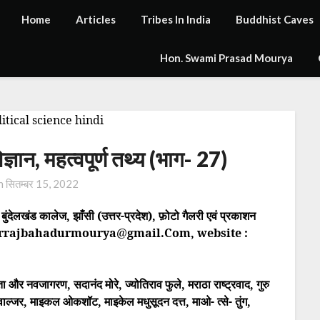
Home
Articles
Tribes In India
Buddhist Caves
Hon. Swami Prasad Mourya
्ञान, महत्वपूर्ण तथ्य (भाग- 27)
on
सितम्बर 15, 2022
, बुंदेलखंड कालेज, झाँसी (उत्तर-प्रदेश), फ़ोटो गैलरी एवं प्रकाशन
il : drrajbahadurmourya
@
gmail.Com, website :
ता और नवजागरण, सदानंद मोरे, ज्योतिराव फुले, मराठा राष्ट्रवाद, गुरु
वाल्जर, माइकल ओकशॉट, माइकेल मधुसूदन दत्त, माओ- त्से- तुंग,