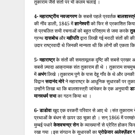
तुकाराम जैसे संतो पर भी कलम चलाई ।
4- महाराष्ट्रीय नवजागरण
के सबसे पहले प्रवर्तक
बालशास्त्
की नींव डाली, 1845 में
ज्ञानेश्वरी
को फिर से प्रकाशित कि
से प्रचलित सभी रचनाओं को बहुत परिश्रम से जमा करके
तु
ग्रन्थ
दासबोध
और
महीपति
द्वारा लिखी गई मराठी संतों की
उदार राष्ट्रवादी थे जिनकी मान्यता थी कि लोगों की एकता किस
5- महाराष्ट्र
के संतों की समतामूलक दृष्टि की सबसे प्रखर अ
सबसे ज़्यादा आक्रामक संत तुकाराम ही थे । तुकाराम सचमुच 
में
अभंग
लिखे
।तुकाराम पुणे के पास देहू गाँव के थे और उनक
विद्वान
सदानंद मोरे
ने महाराष्ट्र के आधुनिक सुधारकों पर तुका
उन्होंने लिखा था कि बालशास्त्री जांभेकर के एक अनुयायी
डा
मानवधर्म सभा
का गठन किया था ।
6- डाडोवा
खुद एक वरकरी परिवार से आए थे ।संत तुकाराम न
प्रथाओं के बंधन से ऊपर उठ चुका हो । सन् 1866 में परमहंस 
मुम्बई पधारे
केशवचन्द्र सेन
के व्याख्यानों से प्रेरित होक
रखा गया ।इस संगठन के सुधारकों का
प्रोफ़ेसर अलेक्ज़ेंडर ग