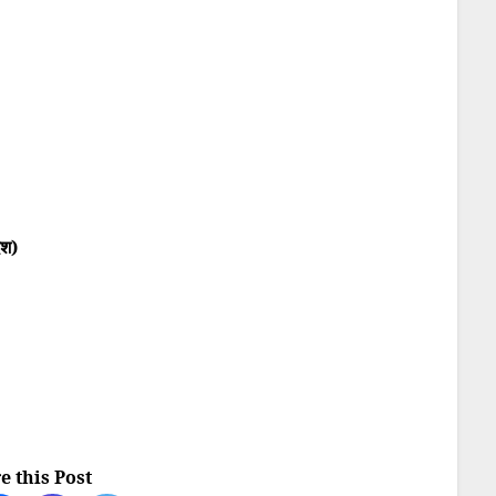
ेश)
e this Post