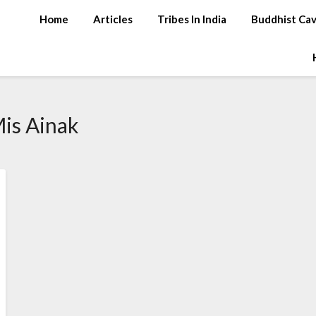
Home
Articles
Tribes In India
Buddhist Ca
is Ainak