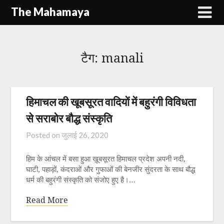
Skip
The Mahamaya
to
content
टैग:
manali
हिमाचल की खूबसूरत वादियों में बहुरंगी विविधता
से सराबोर बौद्ध संस्कृति
Posted on
जुलाई 26, 2020
हिम के आंचल में बसा हुआ ख़ूबसूरत हिमाचल प्रदेश अपनी नदी,
घाटी, पहाड़ों, कंदराओं और गुफाओं की बेनजीर सुंदरता के साथ बौद्ध
धर्म की बहुरंगी संस्कृति को संजोए हुए है।…
Read More