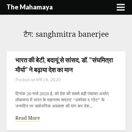
Skip
The Mahamaya
to
content
टैग:
sanghmitra banerjee
भारत की बेटी, बदायूं से सांसद, डॉ. “संघमित्रा
मौर्या” ने बढ़ाया देश का मान
Posted on
मार्च 26, 2020
दिनांक 20 मार्च 2020 ई. को देश की सबसे बड़ी पंचायत अर्थात्
लोकसभा में भारत के महानतम सम्राट “अशोका द ग्रेट” के
जन्मदिन पर सार्वजनिक अवकाश की मांग कर देश…
Read More