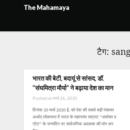
Skip
The Mahamaya
to
content
टैग:
sang
भारत की बेटी, बदायूं से सांसद, डॉ.
“संघमित्रा मौर्या” ने बढ़ाया देश का मान
Posted on
मार्च 26, 2020
दिनांक 20 मार्च 2020 ई. को देश की सबसे बड़ी पंचायत
अर्थात् लोकसभा में भारत के महानतम सम्राट “अशोका द
ग्रेट” के जन्मदिन पर सार्वजनिक अवकाश की मांग कर