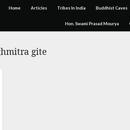
Home
Articles
Tribes In India
Buddhist Caves
Hon. Swami Prasad Mourya
hmitra gite