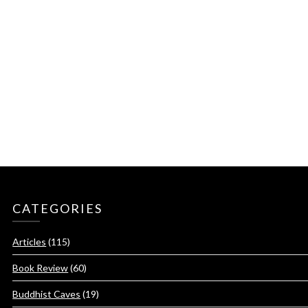
CATEGORIES
Articles
(115)
Book Review
(60)
Buddhist Caves
(19)