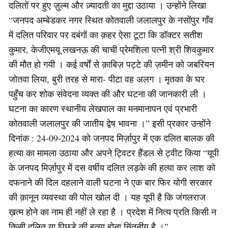
दलितों पर हुए ज़ुल्म और ज़्यादती का मुद्दा उठाया । उन्होंने लिखा
“जनपद अम्बेडकर नगर स्थित कोतवाली जलालपुर के नसोंपुर गाँव
में दलित परिवार पर दबंगों का क़हर ऐसा टूटा कि डॉक्टर सतीश
कुमार, केजीएमयू लखनऊ की चाची प्रेमशिला पत्नी श्री शिवकुमार
की मौत हो गयी । कई वर्षों से क़ाबिज़ पट्टे की ज़मीन को जबरियन
जोतवा लिया, बुरी तरह से मारा- पीटा वह अलग । मृतका के घर
पहुँच कर शोक संवेदना व्यक्त की और घटना की जानकारी ली ।
घटना का कारण स्थानीय लेखपाल का मनमानापन एवं प्रभारी
कोतवाली जलालपुर की जातीय द्वेष भावना ।” इसी प्रकार उन्होंने
दिनांक : 24-09-2024 को जनपद मिर्ज़ापुर में एक दलित बालक की
हत्या का मामला उठाया और अपने ट्विटर हैंडल से ट्वीट किया “यूपी
के जनपद मिर्ज़ापुर में दस वर्षीय दलित लड़के की हत्या कर लाश को
दफनाने की दिल दहलाने वाली घटना ने एक बार फिर योगी सरकार
की क़ानून व्यवस्था की पोल खोल दी । यह यूपी है कि जंगलराज
ख़त्म होने का नाम ही नहीं ले रहा है । प्रदेश में नित्य प्रति किसी न
किसी दलित या पिछड़े की हत्या होना चिंतनीय है ।”